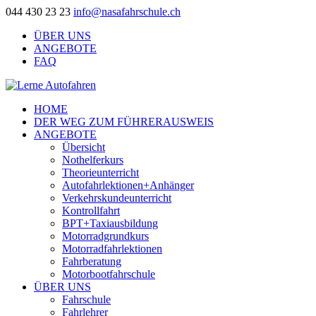
044 430 23 23
info@nasafahrschule.ch
ÜBER UNS
ANGEBOTE
FAQ
HOME
DER WEG ZUM FÜHRERAUSWEIS
ANGEBOTE
Übersicht
Nothelferkurs
Theorieunterricht
Autofahrlektionen+Anhänger
Verkehrskundeunterricht
Kontrollfahrt
BPT+Taxiausbildung
Motorradgrundkurs
Motorradfahrlektionen
Fahrberatung
Motorbootfahrschule
ÜBER UNS
Fahrschule
Fahrlehrer